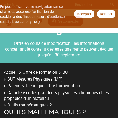
Aller à
En poursuivant votre navigation sur ce
site, vous acceptez l'utilisation de
Accepter
Refuser
cookies à des fins de mesure d'audience
Se connecter
(statistiques anonymes).
Offre en cours de modification : les informations
concernant le contenu des enseignements peuvent évoluer
jusqu’au 30 septembre
Accueil
Offre de formation
BUT
BUT Mesures Physiques (MP)
Parcours Techniques d'instrumentation
Caractériser des grandeurs physiques, chimiques et les
propriétés d'un matériau
Outils mathématiques 2
OUTILS MATHÉMATIQUES 2