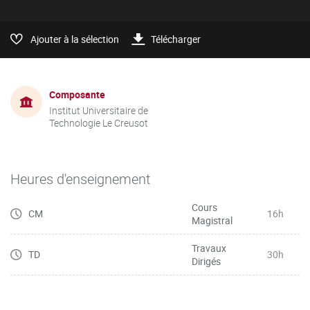
Ajouter à la sélection
Télécharger
Composante
Institut Universitaire de
Technologie Le Creusot
Heures d'enseignement
Cours
CM
16h
Magistral
Travaux
TD
30h
Dirigés