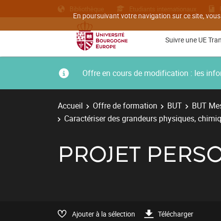
Bibliothèque
Etudiants internationaux
En poursuivant votre navigation sur ce site, vous
Suivre une UE Tra
Offre en cours de modification : les i
Accueil
Offre de formation
BUT
BUT Mes
Caractériser des grandeurs physiques, chimiq
PROJET PERS
Ajouter à la sélection
Télécharger