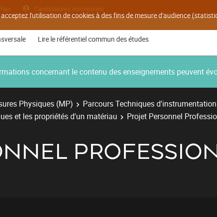
Plan
Candidatures inscriptions
 acceptez l'utilisation de cookies à des fins de mesure d'audience (statis
nsversale
Lire le référentiel commun des études
nformations concernant le contenu des enseignements peuvent év
ures Physiques (MP)
Parcours Techniques d'instrumentation
ues et les propriétés d'un matériau
Projet Personnel Professi
ONNEL PROFESSION