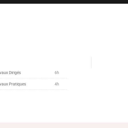
vaux Dirigés
6h
vaux Pratiques
4h