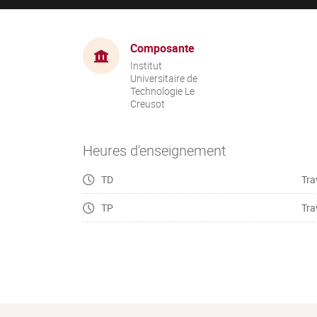
Composante
Institut
Universitaire de
Technologie Le
Creusot
Heures d'enseignement
TD
Tra
TP
Tra