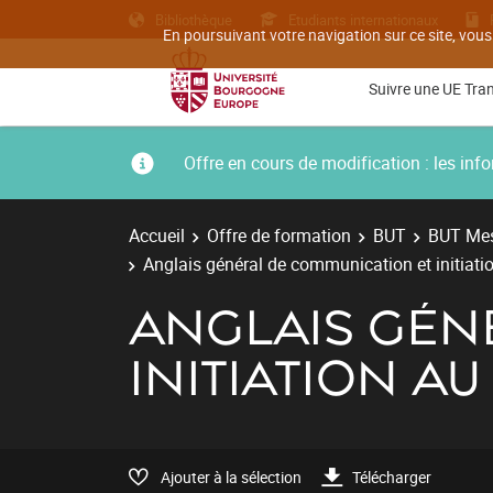
Bibliothèque
Etudiants internationaux
En poursuivant votre navigation sur ce site, vous
Suivre une UE Tra
Offre en cours de modification : les i
Accueil
Offre de formation
BUT
BUT Mes
Anglais général de communication et initiatio
ANGLAIS GÉN
INITIATION A
Ajouter à la sélection
Télécharger