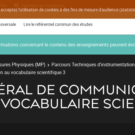
Plan
Candidatures inscriptions
 acceptez l'utilisation de cookies à des fins de mesure d'audience (statis
nsversale
Lire le référentiel commun des études
nformations concernant le contenu des enseignements peuvent év
ures Physiques (MP)
Parcours Techniques d'instrumentation
n au vocabulaire scientifique 3
ÉRAL DE COMMUNIC
U VOCABULAIRE SCIE