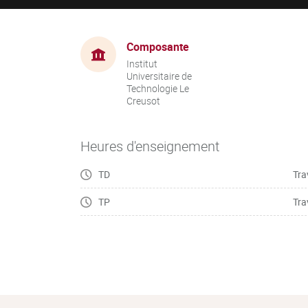
Composante
Institut
Universitaire de
Technologie Le
Creusot
Heures d'enseignement
TD
Tra
TP
Tra