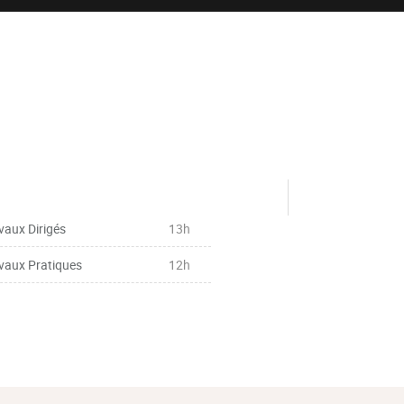
vaux Dirigés
13h
vaux Pratiques
12h