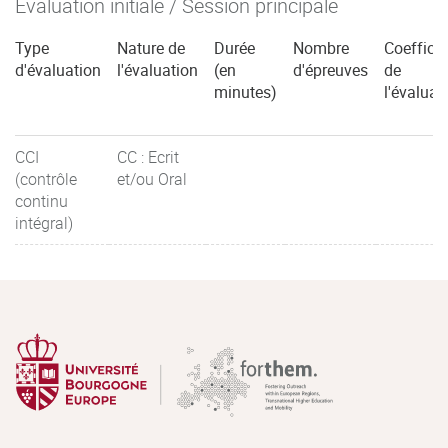
Évaluation initiale / Session principale
Type
Nature de
Durée
Nombre
Coefficie
d'évaluation
l'évaluation
(en
d'épreuves
de
minutes)
l'évaluat
CCI
CC : Ecrit
(contrôle
et/ou Oral
continu
intégral)