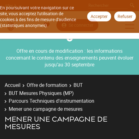
Aller à
En poursuivant votre navigation sur ce
site, vous acceptez l'utilisation de
Accepter
Refuser
cookies à des fins de mesure d'audience
Se connecter
(statistiques anonymes).
Offre en cours de modification : les informations
concernant le contenu des enseignements peuvent évoluer
jusqu’au 30 septembre
Accueil
Offre de formation
BUT
BUT Mesures Physiques (MP)
Parcours Techniques d'instrumentation
Mener une campagne de mesures
MENER UNE CAMPAGNE DE
MESURES