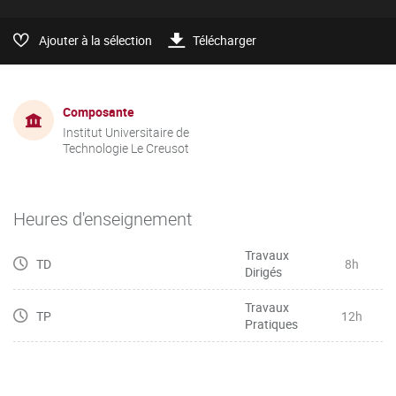
Ajouter à la sélection
Télécharger
Composante
Institut Universitaire de
Technologie Le Creusot
Heures d'enseignement
Travaux
TD
8h
Dirigés
Travaux
TP
12h
Pratiques