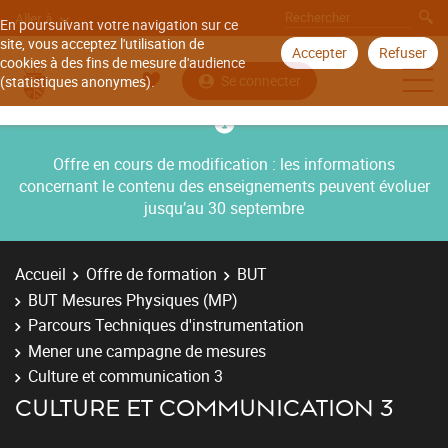
Aller à
En poursuivant votre navigation sur ce
site, vous acceptez l'utilisation de
Accepter
Refuser
cookies à des fins de mesure d'audience
Se connecter
(statistiques anonymes).
Offre en cours de modification : les informations
concernant le contenu des enseignements peuvent évoluer
jusqu’au 30 septembre
Accueil
Offre de formation
BUT
BUT Mesures Physiques (MP)
Parcours Techniques d'instrumentation
Mener une campagne de mesures
Culture et communication 3
CULTURE ET COMMUNICATION 3