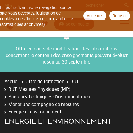
Aller à
En poursuivant votre navigation sur ce
site, vous acceptez l'utilisation de
Accepter
Refuser
cookies à des fins de mesure d'audience
Se connecter
(statistiques anonymes).
Offre en cours de modification : les informations
concernant le contenu des enseignements peuvent évoluer
jusqu’au 30 septembre
Accueil
Offre de formation
BUT
BUT Mesures Physiques (MP)
Parcours Techniques d'instrumentation
Mener une campagne de mesures
Energie et environnement
ENERGIE ET ENVIRONNEMENT