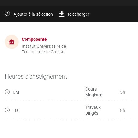
Ajouter à la sélection
Télécharger
Composante
Institut Universitaire de
Technologie Le Creusot
Heures d'enseignement
Cours
CM
5h
Magistral
Travaux
TD
8h
Dirigés