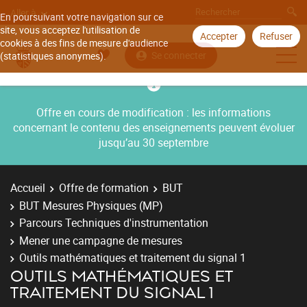
Aller à
En poursuivant votre navigation sur ce
site, vous acceptez l'utilisation de
Accepter
Refuser
cookies à des fins de mesure d'audience
Se connecter
(statistiques anonymes).
Offre en cours de modification : les informations
concernant le contenu des enseignements peuvent évoluer
jusqu’au 30 septembre
Accueil
Offre de formation
BUT
BUT Mesures Physiques (MP)
Parcours Techniques d'instrumentation
Mener une campagne de mesures
Outils mathématiques et traitement du signal 1
OUTILS MATHÉMATIQUES ET
TRAITEMENT DU SIGNAL 1