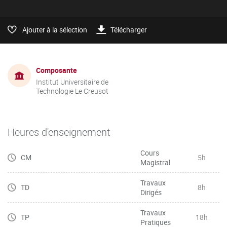
Ajouter à la sélection
Télécharger
Composante
Institut Universitaire de
Technologie Le Creusot
Heures d'enseignement
Cours
CM
5h
Magistral
Travaux
TD
8h
Dirigés
Travaux
TP
18h
Pratiques