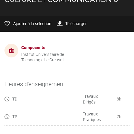
Ajouter à la sélection
Télécharger
Composante
Institut Universitaire de
Technologie Le Creusot
Heures d'enseignement
Travaux
TD
8h
Dirigés
Travaux
TP
7h
Pratiques