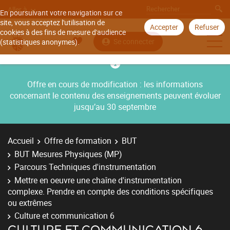
Aller à
En poursuivant votre navigation sur ce
site, vous acceptez l'utilisation de
Accepter
Refuser
cookies à des fins de mesure d'audience
Se connecter
(statistiques anonymes).
Offre en cours de modification : les informations
concernant le contenu des enseignements peuvent évoluer
jusqu’au 30 septembre
Accueil
Offre de formation
BUT
BUT Mesures Physiques (MP)
Parcours Techniques d'instrumentation
Mettre en oeuvre une chaîne d'instrumentation
complexe. Prendre en compte des conditions spécifiques
ou extrêmes
Culture et communication 6
CULTURE ET COMMUNICATION 6