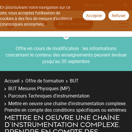
Aller à
En poursuivant votre navigation sur ce
site, vous acceptez l'utilisation de
Accepter
Refuser
cookies à des fins de mesure d'audience
Se connecter
(statistiques anonymes).
Offre en cours de modification : les informations
concernant le contenu des enseignements peuvent évoluer
jusqu’au 30 septembre
Accueil
Offre de formation
BUT
BUT Mesures Physiques (MP)
Parcours Techniques d'instrumentation
Mettre en oeuvre une chaîne d'instrumentation complexe.
Prendre en compte des conditions spécifiques ou extrêmes
METTRE EN OEUVRE UNE CHAÎNE
D'INSTRUMENTATION COMPLEXE.
PRENDRE EN COMPTE DES