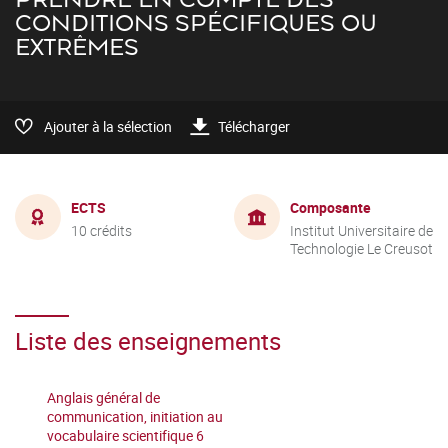
CONDITIONS SPÉCIFIQUES OU
EXTRÊMES
Ajouter à la sélection
Télécharger
ECTS
Composante
10 crédits
Institut Universitaire de
Technologie Le Creusot
Liste des enseignements
Anglais général de
communication, initiation au
vocabulaire scientifique 6