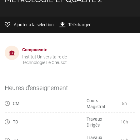
Ajouter à la sélection
Télécharger
Composante
Institut Universitaire de
Technologie Le Creusot
Heures d'enseignement
Cours
CM
5h
Magistral
Travaux
TD
10h
Dirigés
Travaux