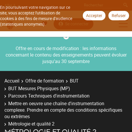
Aller à
En poursuivant votre navigation sur ce
site, vous acceptez l'utilisation de
Accepter
Refuser
cookies à des fins de mesure d'audience
Se connecter
(statistiques anonymes).
Offre en cours de modification : les informations
concernant le contenu des enseignements peuvent évoluer
jusqu’au 30 septembre
Accueil
Offre de formation
BUT
BUT Mesures Physiques (MP)
Parcours Techniques d'instrumentation
Mettre en oeuvre une chaîne d'instrumentation
complexe. Prendre en compte des conditions spécifiques
ou extrêmes
Métrologie et qualité 2
MÉTROLOGIE ET QUALITÉ 2