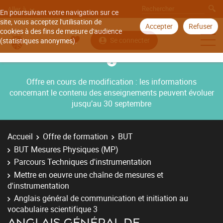
Aller à
En poursuivant votre navigation sur ce
site, vous acceptez l'utilisation de
Accepter
Refuser
cookies à des fins de mesure d'audience
Se connecter
(statistiques anonymes).
Offre en cours de modification : les informations
concernant le contenu des enseignements peuvent évoluer
jusqu’au 30 septembre
Accueil
Offre de formation
BUT
BUT Mesures Physiques (MP)
Parcours Techniques d'instrumentation
Mettre en oeuvre une chaîne de mesures et
d'instrumentation
Anglais général de communication et initiation au
vocabulaire scientifique 3
ANGLAIS GÉNÉRAL DE