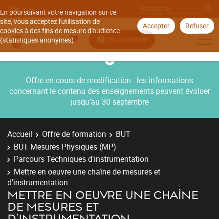
Aller à
En poursuivant votre navigation sur ce
site, vous acceptez l'utilisation de
Accepter
Refuser
cookies à des fins de mesure d'audience
Se connecter
(statistiques anonymes).
Offre en cours de modification : les informations
concernant le contenu des enseignements peuvent évoluer
jusqu’au 30 septembre
Accueil
Offre de formation
BUT
BUT Mesures Physiques (MP)
Parcours Techniques d'instrumentation
Mettre en oeuvre une chaîne de mesures et
d'instrumentation
METTRE EN OEUVRE UNE CHAÎNE
DE MESURES ET
D'INSTRUMENTATION