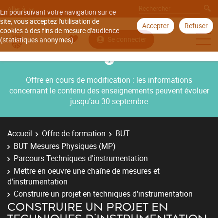
Aller à
En poursuivant votre navigation sur ce
site, vous acceptez l'utilisation de
Accepter
Refuser
cookies à des fins de mesure d'audience
Se connecter
(statistiques anonymes).
Offre en cours de modification : les informations
concernant le contenu des enseignements peuvent évoluer
jusqu’au 30 septembre
Accueil
Offre de formation
BUT
BUT Mesures Physiques (MP)
Parcours Techniques d'instrumentation
Mettre en oeuvre une chaîne de mesures et
d'instrumentation
Construire un projet en techniques d'instrumentation
CONSTRUIRE UN PROJET EN