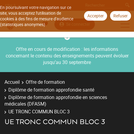
Aller à
En poursuivant votre navigation sur ce
site, vous acceptez l'utilisation de
Accepter
Refuser
cookies à des fins de mesure d'audience
Se connecter
(statistiques anonymes).
Offre en cours de modification : les informations
concernant le contenu des enseignements peuvent évoluer
jusqu’au 30 septembre
Accueil
Offre de formation
Diplôme de formation approfondie santé
Diplôme de formation approfondie en sciences
médicales (DFASM)
UE TRONC COMMUN BLOC 3
UE TRONC COMMUN BLOC 3