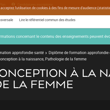
Plan
Candidatures inscriptions
 acceptez l'utilisation de cookies à des fins de mesure d'audience (statis
nsversale
Lire le référentiel commun des études
nformations concernant le contenu des enseignements peuvent év
mation approfondie santé
Diplôme de formation approfondie
conception à la naissance, Pathologie de la femme
CONCEPTION À LA N
DE LA FEMME