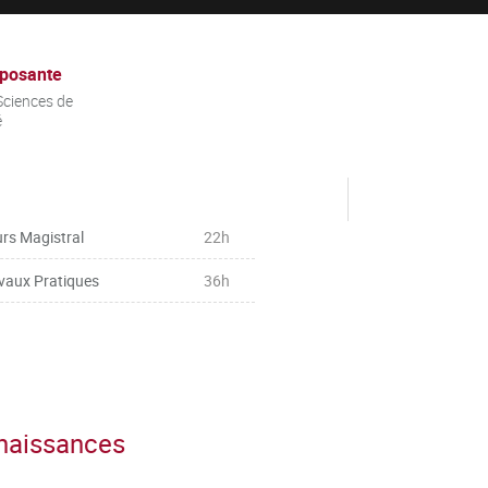
posante
ciences de
é
rs Magistral
22h
vaux Pratiques
36h
nnaissances