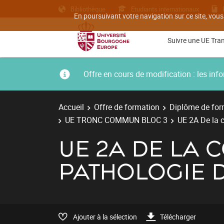
Bibliothèque
Etudiants internationaux
En poursuivant votre navigation sur ce site, vous
Suivre une UE Tra
Offre en cours de modification : les i
Accueil
Offre de formation
Diplôme de for
UE TRONC COMMUN BLOC 3
UE 2A De la 
UE 2A DE LA 
PATHOLOGIE 
Ajouter à la sélection
Télécharger