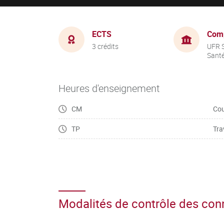
ECTS
Com
3 crédits
UFR S
Sant
Heures d'enseignement
CM
Cou
TP
Tra
Modalités de contrôle des co