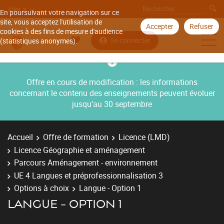
Aller à
En poursuivant votre navigation sur ce
site, vous acceptez l'utilisation de
Accepter
Refuser
cookies à des fins de mesure d'audience
Se connecter
(statistiques anonymes).
Offre en cours de modification : les informations
concernant le contenu des enseignements peuvent évoluer
jusqu’au 30 septembre
Accueil
Offre de formation
Licence (LMD)
Licence Géographie et aménagement
Parcours Aménagement - environnement
UE 4 Langues et préprofessionnalisation 3
Options à choix
Langue - Option 1
LANGUE - OPTION 1