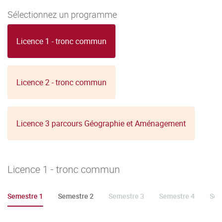
Sélectionnez un programme
Licence 1 - tronc commun
Licence 2 - tronc commun
Licence 3 parcours Géographie et Aménagement
Licence 1 - tronc commun
Semestre 1
Semestre 2
Semestre 3
Semestre 4
Sem