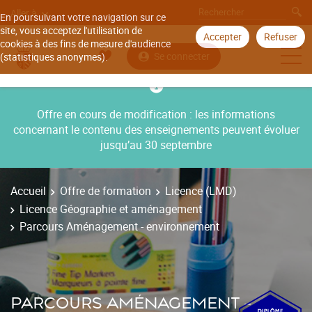
Aller à
En poursuivant votre navigation sur ce
site, vous acceptez l'utilisation de
Accepter
Refuser
cookies à des fins de mesure d'audience
Se connecter
(statistiques anonymes).
Offre en cours de modification : les informations
concernant le contenu des enseignements peuvent évoluer
jusqu’au 30 septembre
Accueil
Offre de formation
Licence (LMD)
Licence Géographie et aménagement
Parcours Aménagement - environnement
PARCOURS AMÉNAGEMENT -