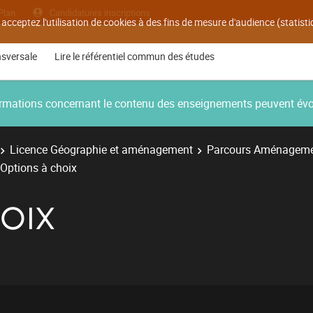
Plan
Candidatures inscriptions
 acceptez l'utilisation de cookies à des fins de mesure d'audience (statis
nsversale
Lire le référentiel commun des études
nformations concernant le contenu des enseignements peuvent év
Licence Géographie et aménagement
Parcours Aménagemen
Options à choix
OIX