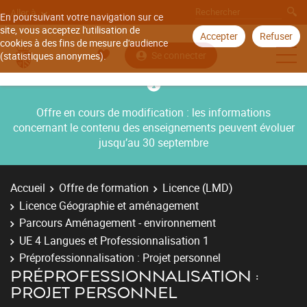
Aller à
En poursuivant votre navigation sur ce
site, vous acceptez l'utilisation de
Accepter
Refuser
cookies à des fins de mesure d'audience
Se connecter
(statistiques anonymes).
Offre en cours de modification : les informations
concernant le contenu des enseignements peuvent évoluer
jusqu’au 30 septembre
Accueil
Offre de formation
Licence (LMD)
Licence Géographie et aménagement
Parcours Aménagement - environnement
UE 4 Langues et Professionnalisation 1
Préprofessionnalisation : Projet personnel
PRÉPROFESSIONNALISATION :
PROJET PERSONNEL