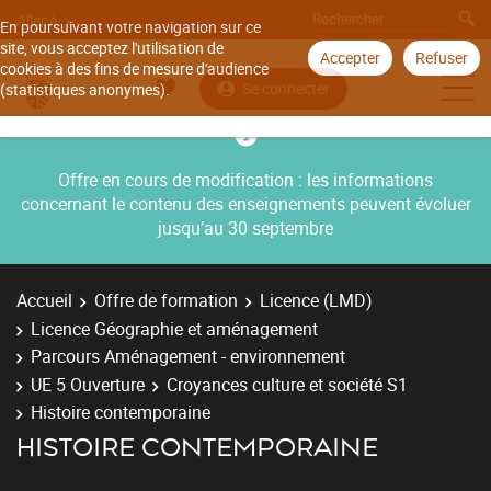
Aller à
En poursuivant votre navigation sur ce
site, vous acceptez l'utilisation de
Accepter
Refuser
cookies à des fins de mesure d'audience
Se connecter
(statistiques anonymes).
Offre en cours de modification : les informations
concernant le contenu des enseignements peuvent évoluer
jusqu’au 30 septembre
Accueil
Offre de formation
Licence (LMD)
Licence Géographie et aménagement
Parcours Aménagement - environnement
UE 5 Ouverture
Croyances culture et société S1
Histoire contemporaine
HISTOIRE CONTEMPORAINE