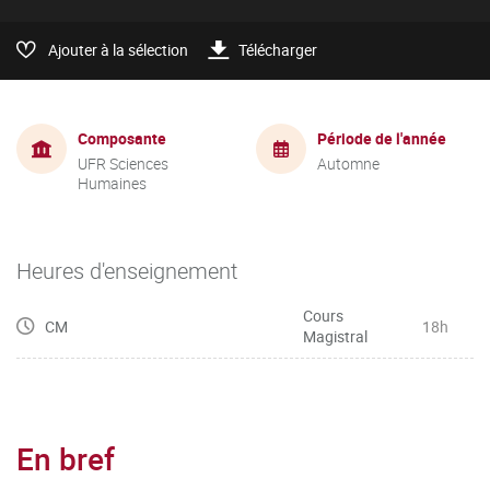
Ajouter à la sélection
Télécharger
Composante
Période de l'année
UFR Sciences
Automne
Humaines
Heures d'enseignement
Cours
CM
18h
Magistral
En bref