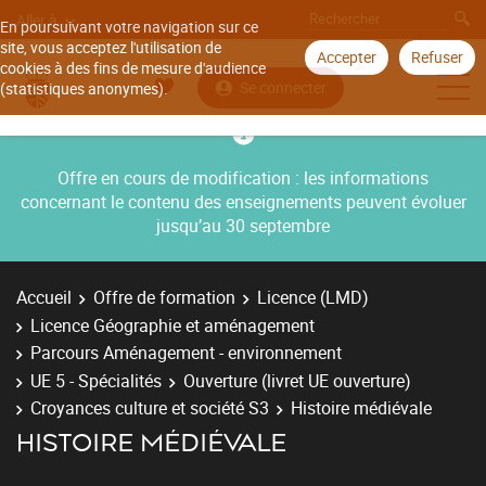
Aller à
En poursuivant votre navigation sur ce
site, vous acceptez l'utilisation de
Accepter
Refuser
cookies à des fins de mesure d'audience
Se connecter
(statistiques anonymes).
Offre en cours de modification : les informations
concernant le contenu des enseignements peuvent évoluer
jusqu’au 30 septembre
Accueil
Offre de formation
Licence (LMD)
Licence Géographie et aménagement
Parcours Aménagement - environnement
UE 5 - Spécialités
Ouverture (livret UE ouverture)
Croyances culture et société S3
Histoire médiévale
HISTOIRE MÉDIÉVALE