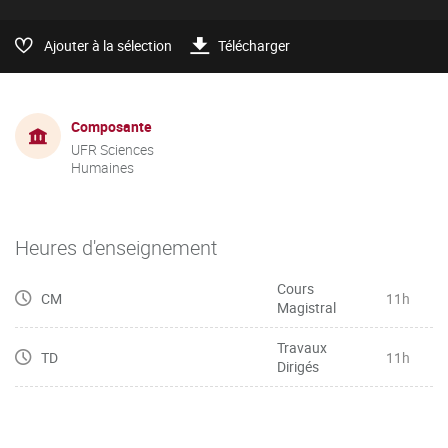
Ajouter à la sélection
Télécharger
Composante
UFR Sciences
Humaines
Heures d'enseignement
Cours
CM
11h
Magistral
Travaux
TD
11h
Dirigés