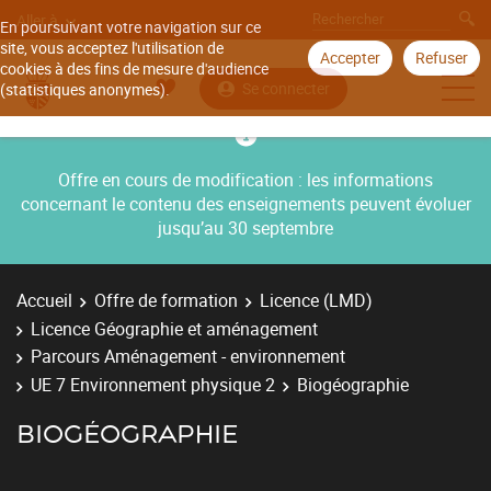
Aller à
En poursuivant votre navigation sur ce
site, vous acceptez l'utilisation de
Accepter
Refuser
cookies à des fins de mesure d'audience
Se connecter
(statistiques anonymes).
Offre en cours de modification : les informations
concernant le contenu des enseignements peuvent évoluer
jusqu’au 30 septembre
Accueil
Offre de formation
Licence (LMD)
Licence Géographie et aménagement
Parcours Aménagement - environnement
UE 7 Environnement physique 2
Biogéographie
BIOGÉOGRAPHIE