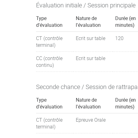
Évaluation initiale / Session principale
Type
Nature de
Durée (en
d'évaluation
l'évaluation
minutes)
CT (contrôle
Ecrit sur table
120
terminal)
CC (contrôle
Ecrit sur table
continu)
Seconde chance / Session de rattrap
Type
Nature de
Durée (en
d'évaluation
l'évaluation
minutes)
CT (contrôle
Epreuve Orale
terminal)