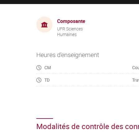
Composante
UFR Sciences
Humaines
Heures d'enseignement
CM
Cou
TD
Tra
Modalités de contrôle des co