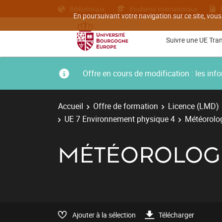
Bibliothèque
Etudiants internationaux
En poursuivant votre navigation sur ce site, vous
Suivre une UE Tra
Offre en cours de modification : les i
Accueil
Offre de formation
Licence (LMD)
UE 7 Environnement physique 4
Météorolo
MÉTÉOROLOG
Ajouter à la sélection
Télécharger