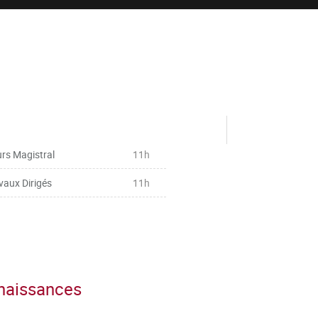
rs Magistral
11h
vaux Dirigés
11h
nnaissances