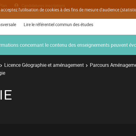
Plan
Candidatures inscriptions
 acceptez l'utilisation de cookies à des fins de mesure d'audience (statis
nsversale
Lire le référentiel commun des études
nformations concernant le contenu des enseignements peuvent év
Licence Géographie et aménagement
Parcours Aménagemen
gie
IE