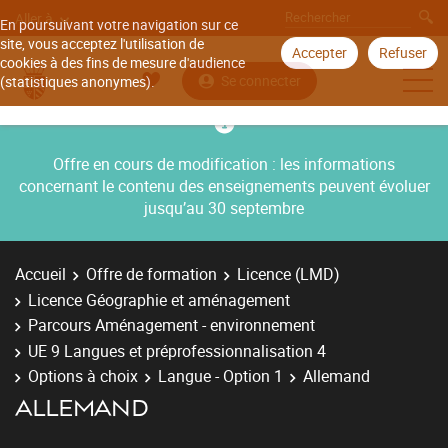
Aller à
En poursuivant votre navigation sur ce
site, vous acceptez l'utilisation de
Accepter
Refuser
cookies à des fins de mesure d'audience
Se connecter
(statistiques anonymes).
Offre en cours de modification : les informations
concernant le contenu des enseignements peuvent évoluer
jusqu’au 30 septembre
Accueil
Offre de formation
Licence (LMD)
Licence Géographie et aménagement
Parcours Aménagement - environnement
UE 9 Langues et préprofessionnalisation 4
Options à choix
Langue - Option 1
Allemand
ALLEMAND