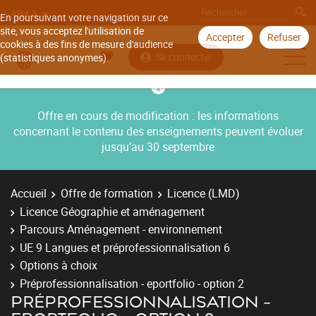
Aller à
En poursuivant votre navigation sur ce
site, vous acceptez l'utilisation de
Accepter
Refuser
cookies à des fins de mesure d'audience
Se connecter
(statistiques anonymes).
Offre en cours de modification : les informations
concernant le contenu des enseignements peuvent évoluer
jusqu’au 30 septembre
Accueil
Offre de formation
Licence (LMD)
Licence Géographie et aménagement
Parcours Aménagement - environnement
UE 9 Langues et préprofessionnalisation 6
Options à choix
Préprofessionnalisation - eportfolio - option 2
PRÉPROFESSIONNALISATION -