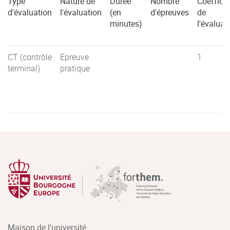
Type
Nature de
Durée
Nombre
Coefficie
d'évaluation
l'évaluation
(en
d'épreuves
de
minutes)
l'évaluat
CT (contrôle
Epreuve
1
terminal)
pratique
Maison de l'université