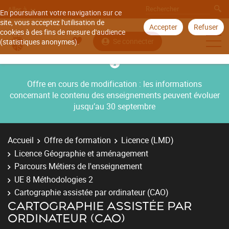
Aller à
En poursuivant votre navigation sur ce
site, vous acceptez l'utilisation de
Accepter
Refuser
cookies à des fins de mesure d'audience
Se connecter
(statistiques anonymes).
Offre en cours de modification : les informations
concernant le contenu des enseignements peuvent évoluer
jusqu’au 30 septembre
Accueil
Offre de formation
Licence (LMD)
Licence Géographie et aménagement
Parcours Métiers de l'enseignement
UE 8 Méthodologies 2
Cartographie assistée par ordinateur (CAO)
CARTOGRAPHIE ASSISTÉE PAR
ORDINATEUR (CAO)