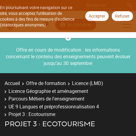
Aller à
En poursuivant votre navigation sur ce
site, vous acceptez l'utilisation de
Accepter
Refuser
cookies à des fins de mesure d'audience
Se connecter
(statistiques anonymes).
Offre en cours de modification : les informations
concernant le contenu des enseignements peuvent évoluer
jusqu’au 30 septembre
Accueil
Offre de formation
Licence (LMD)
Licence Géographie et aménagement
Parcours Métiers de l'enseignement
UE 9 Langues et préprofessionnalisation 4
Projet 3 : Ecotourisme
PROJET 3 : ECOTOURISME