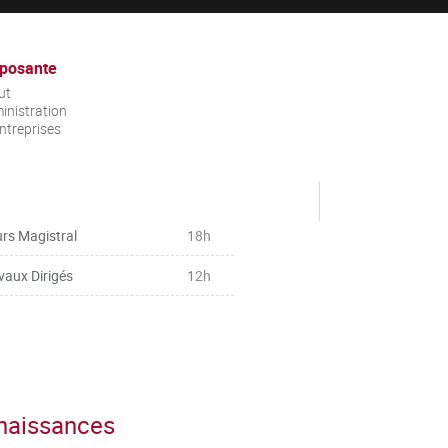
posante
ut
inistration
ntreprises
rs Magistral
18h
vaux Dirigés
12h
nnaissances