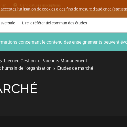
Plan
Candidatures inscriptions
 acceptez l'utilisation de cookies à des fins de mesure d'audience (statis
nsversale
Lire le référentiel commun des études
nformations concernant le contenu des enseignements peuvent év
Licence Gestion
Parcours Management
 humain de l'organisation
Etudes de marché
ARCHÉ