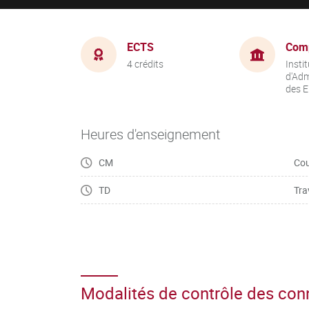
ECTS
Com
4 crédits
Instit
d'Adm
des E
Heures d'enseignement
CM
Cou
TD
Tra
Modalités de contrôle des co