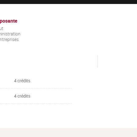
posante
ut
inistration
ntreprises
4 crédits
4 crédits