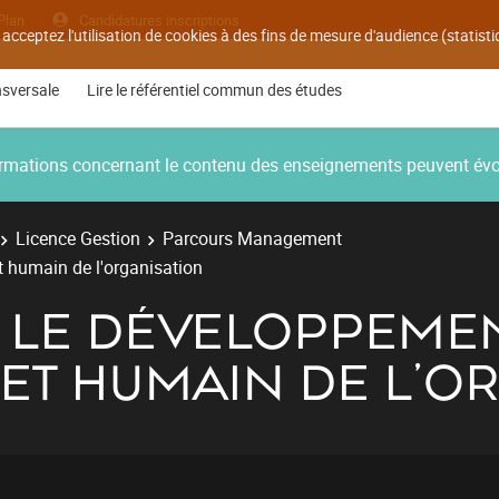
Plan
Candidatures inscriptions
 acceptez l'utilisation de cookies à des fins de mesure d'audience (statis
nsversale
Lire le référentiel commun des études
nformations concernant le contenu des enseignements peuvent év
Licence Gestion
Parcours Management
 humain de l'organisation
R LE DÉVELOPPEME
ET HUMAIN DE L'O