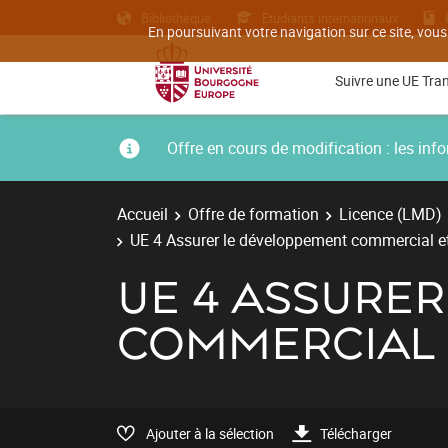
Bibliothèque
Etudiants internationaux
En poursuivant votre navigation sur ce site, vous
Suivre une UE Tra
Offre en cours de modification : les i
Accueil
Offre de formation
Licence (LMD)
UE 4 Assurer le développement commercial et
UE 4 ASSURE
COMMERCIAL 
Ajouter à la sélection
Télécharger