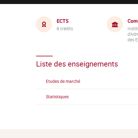
ECTS
Com
8 crédits
Instit
d'Adm
des E
Liste des enseignements
Etudes de marché
Statistiques