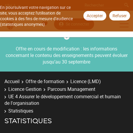
Aller à
En poursuivant votre navigation sur ce
site, vous acceptez l'utilisation de
Accepter
Refuser
cookies à des fins de mesure d'audience
Se connecter
(statistiques anonymes).
Offre en cours de modification : les informations
concernant le contenu des enseignements peuvent évoluer
jusqu’au 30 septembre
Accueil
Offre de formation
Licence (LMD)
Licence Gestion
Parcours Management
UE 4 Assurer le développement commercial et humain
de l'organisation
Statistiques
STATISTIQUES