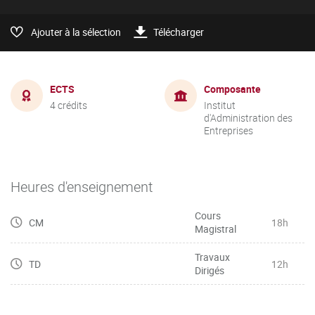
Ajouter à la sélection
Télécharger
ECTS
Composante
4 crédits
Institut
d'Administration des
Entreprises
Heures d'enseignement
Cours
CM
18h
Magistral
Travaux
TD
12h
Dirigés