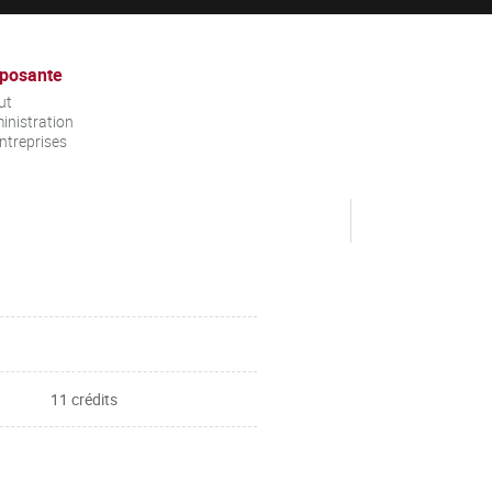
posante
ut
inistration
ntreprises
11 crédits