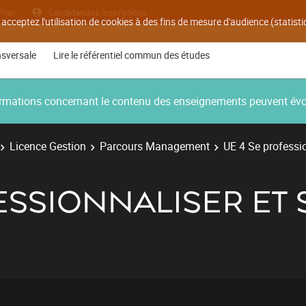
Plan
Candidatures inscriptions
 acceptez l'utilisation de cookies à des fins de mesure d'audience (statis
nsversale
Lire le référentiel commun des études
nformations concernant le contenu des enseignements peuvent év
Licence Gestion
Parcours Management
UE 4 Se professio
ESSIONNALISER ET