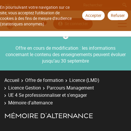
Aller à
En poursuivant votre navigation sur ce
site, vous acceptez l'utilisation de
Accepter
Refuser
cookies à des fins de mesure d'audience
Se connecter
(statistiques anonymes).
Offre en cours de modification : les informations
concernant le contenu des enseignements peuvent évoluer
jusqu’au 30 septembre
Accueil
Offre de formation
Licence (LMD)
Licence Gestion
Parcours Management
UE 4 Se professionnaliser et s'engager
Mémoire d'alternance
MÉMOIRE D'ALTERNANCE