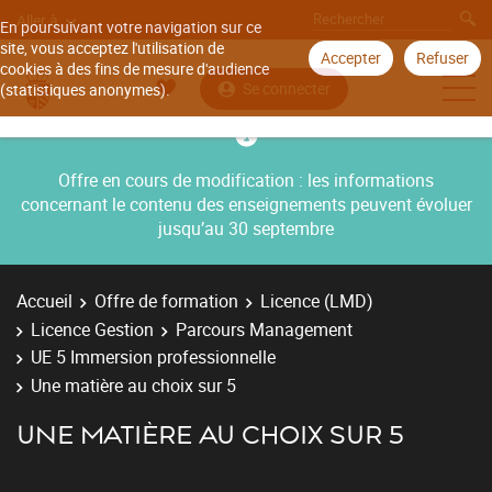
Aller à
En poursuivant votre navigation sur ce
site, vous acceptez l'utilisation de
Accepter
Refuser
cookies à des fins de mesure d'audience
Se connecter
(statistiques anonymes).
Offre en cours de modification : les informations
concernant le contenu des enseignements peuvent évoluer
jusqu’au 30 septembre
Accueil
Offre de formation
Licence (LMD)
Licence Gestion
Parcours Management
UE 5 Immersion professionnelle
Une matière au choix sur 5
UNE MATIÈRE AU CHOIX SUR 5