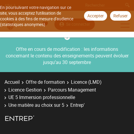
Aller à
En poursuivant votre navigation sur ce
site, vous acceptez l'utilisation de
Accepter
Refuser
cookies à des fins de mesure d'audience
Se connecter
(statistiques anonymes).
Offre en cours de modification : les informations
concernant le contenu des enseignements peuvent évoluer
jusqu’au 30 septembre
Accueil
Offre de formation
Licence (LMD)
Licence Gestion
Parcours Management
UE 5 Immersion professionnelle
Une matière au choix sur 5
Entrep'
ENTREP'