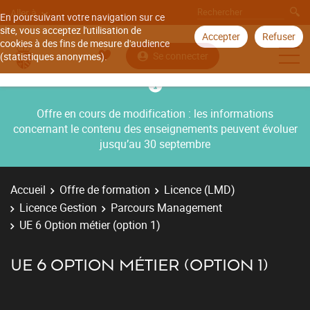
Aller à
En poursuivant votre navigation sur ce
site, vous acceptez l'utilisation de
Accepter
Refuser
cookies à des fins de mesure d'audience
Se connecter
(statistiques anonymes).
Offre en cours de modification : les informations
concernant le contenu des enseignements peuvent évoluer
jusqu’au 30 septembre
Accueil
Offre de formation
Licence (LMD)
Licence Gestion
Parcours Management
UE 6 Option métier (option 1)
UE 6 OPTION MÉTIER (OPTION 1)