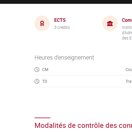
ECTS
Com
3 crédits
Instit
d'Adm
des E
Heures d'enseignement
CM
Cou
TD
Tra
Modalités de contrôle des co