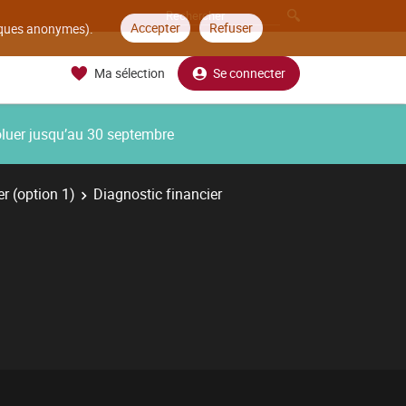
Accepter
Refuser
tiques anonymes).
Ma sélection
Se connecter
oluer jusqu’au 30 septembre
r (option 1)
Diagnostic financier