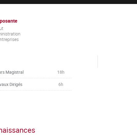
posante
ut
inistration
ntreprises
rs Magistral
18h
vaux Dirigés
6h
nnaissances