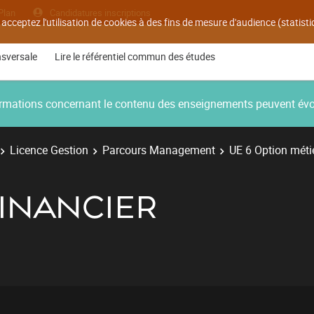
Plan
Candidatures inscriptions
 acceptez l'utilisation de cookies à des fins de mesure d'audience (statis
nsversale
Lire le référentiel commun des études
nformations concernant le contenu des enseignements peuvent év
Licence Gestion
Parcours Management
UE 6 Option métie
FINANCIER