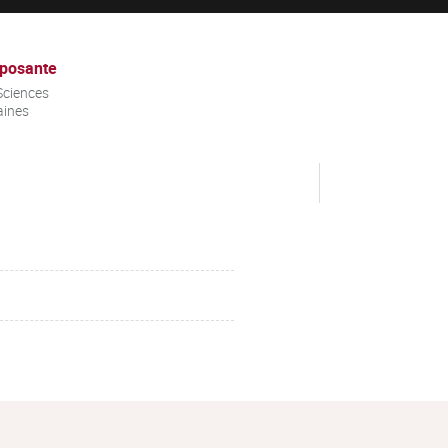
posante
Sciences
ines