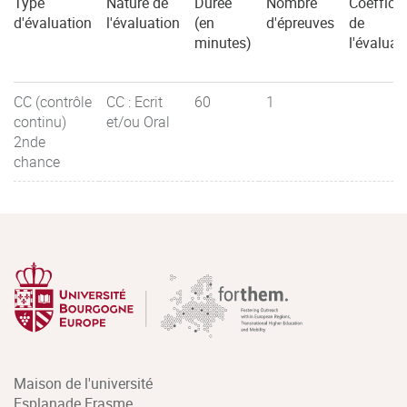
Type
Nature de
Durée
Nombre
Coefficie
d'évaluation
l'évaluation
(en
d'épreuves
de
minutes)
l'évaluat
CC (contrôle
CC : Ecrit
60
1
continu)
et/ou Oral
2nde
chance
Maison de l'université
Esplanade Erasme