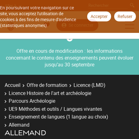
Aller à
En poursuivant votre navigation sur ce
site, vous acceptez l'utilisation de
Accepter
Refuser
cookies à des fins de mesure d'audience
Se connecter
(statistiques anonymes).
Offre en cours de modification : les informations
concernant le contenu des enseignements peuvent évoluer
jusqu’au 30 septembre
Accueil
Offre de formation
Licence (LMD)
Licence Histoire de l'art et archéologie
Parcours Archéologie
UE9 Méthodes et outils / Langues vivantes
Enseignement de langues (1 langue au choix)
Allemand
ALLEMAND