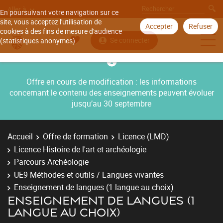
Aller à
En poursuivant votre navigation sur ce
site, vous acceptez l'utilisation de
Accepter
Refuser
cookies à des fins de mesure d'audience
Se connecter
(statistiques anonymes).
Offre en cours de modification : les informations
concernant le contenu des enseignements peuvent évoluer
jusqu’au 30 septembre
Accueil
Offre de formation
Licence (LMD)
Licence Histoire de l'art et archéologie
Parcours Archéologie
UE9 Méthodes et outils / Langues vivantes
Enseignement de langues (1 langue au choix)
ENSEIGNEMENT DE LANGUES (1
LANGUE AU CHOIX)