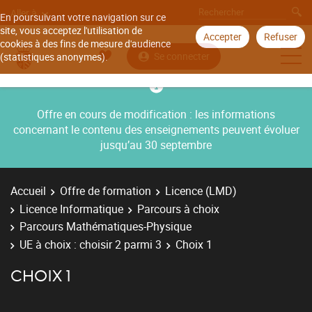
Aller à
En poursuivant votre navigation sur ce
site, vous acceptez l'utilisation de
Accepter
Refuser
cookies à des fins de mesure d'audience
Se connecter
(statistiques anonymes).
Offre en cours de modification : les informations
concernant le contenu des enseignements peuvent évoluer
jusqu’au 30 septembre
Accueil
Offre de formation
Licence (LMD)
Licence Informatique
Parcours à choix
Parcours Mathématiques-Physique
UE à choix : choisir 2 parmi 3
Choix 1
CHOIX 1