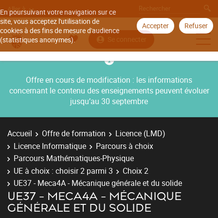
Aller à
En poursuivant votre navigation sur ce
site, vous acceptez l'utilisation de
Accepter
Refuser
cookies à des fins de mesure d'audience
Se connecter
(statistiques anonymes).
Offre en cours de modification : les informations
concernant le contenu des enseignements peuvent évoluer
jusqu’au 30 septembre
Accueil
Offre de formation
Licence (LMD)
Licence Informatique
Parcours à choix
Parcours Mathématiques-Physique
UE à choix : choisir 2 parmi 3
Choix 2
UE37 - Meca4A - Mécanique générale et du solide
UE37 - MECA4A - MÉCANIQUE
GÉNÉRALE ET DU SOLIDE