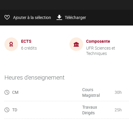
Ajouter à la sélection
Télécharger
ECTS
Composante
6 crédits
UFR Sciences et
Techniques
Heures d'enseignement
Cours
CM
30h
Magistral
Travaux
TD
25h
Dirigés