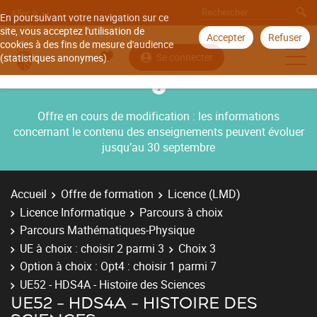
Aller à
En poursuivant votre navigation sur ce
site, vous acceptez l'utilisation de
Accepter
Refuser
cookies à des fins de mesure d'audience
Se connecter
(statistiques anonymes).
Offre en cours de modification : les informations
concernant le contenu des enseignements peuvent évoluer
jusqu’au 30 septembre
Accueil
Offre de formation
Licence (LMD)
Licence Informatique
Parcours à choix
Parcours Mathématiques-Physique
UE à choix : choisir 2 parmi 3
Choix 3
Option à choix : Opt4 : choisir 1 parmi 7
UE52 - HDS4A - Histoire des Sciences
UE52 - HDS4A - HISTOIRE DES