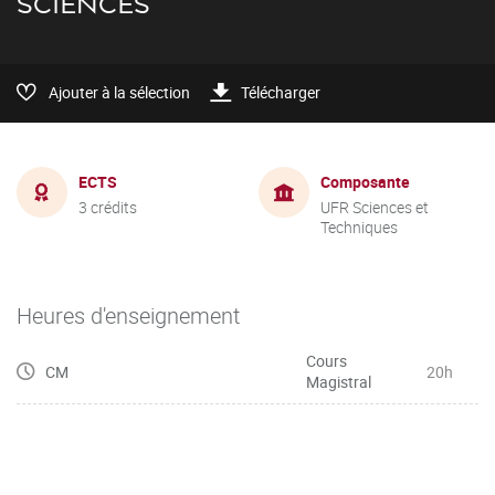
SCIENCES
Ajouter à la sélection
Télécharger
ECTS
Composante
3 crédits
UFR Sciences et
Techniques
Heures d'enseignement
Cours
CM
20h
Magistral