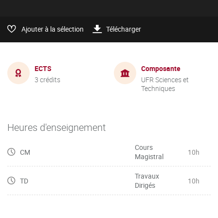
Ajouter à la sélection
Télécharger
ECTS
Composante
3 crédits
UFR Sciences et
Techniques
Heures d'enseignement
Cours
CM
10h
Magistral
Travaux
TD
10h
Dirigés