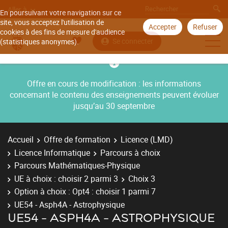
Aller à
En poursuivant votre navigation sur ce
site, vous acceptez l'utilisation de
Accepter
Refuser
cookies à des fins de mesure d'audience
Se connecter
(statistiques anonymes).
Offre en cours de modification : les informations
concernant le contenu des enseignements peuvent évoluer
jusqu’au 30 septembre
Accueil
Offre de formation
Licence (LMD)
Licence Informatique
Parcours à choix
Parcours Mathématiques-Physique
UE à choix : choisir 2 parmi 3
Choix 3
Option à choix : Opt4 : choisir 1 parmi 7
UE54 - Asph4A - Astrophysique
UE54 - ASPH4A - ASTROPHYSIQUE