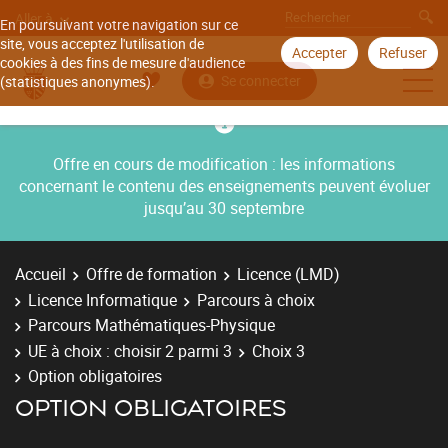
Aller à
En poursuivant votre navigation sur ce
site, vous acceptez l'utilisation de
Accepter
Refuser
cookies à des fins de mesure d'audience
Se connecter
(statistiques anonymes).
Offre en cours de modification : les informations
concernant le contenu des enseignements peuvent évoluer
jusqu’au 30 septembre
Accueil
Offre de formation
Licence (LMD)
Licence Informatique
Parcours à choix
Parcours Mathématiques-Physique
UE à choix : choisir 2 parmi 3
Choix 3
Option obligatoires
OPTION OBLIGATOIRES