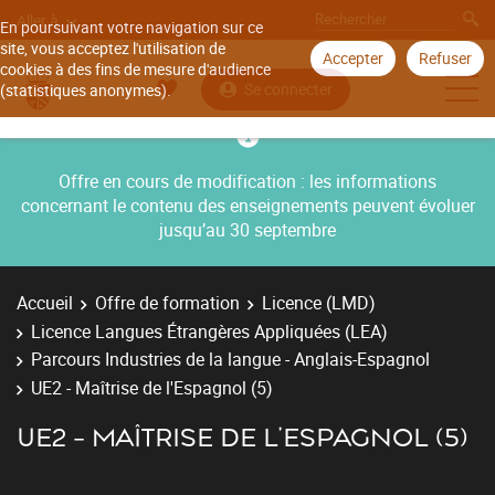
Aller à
En poursuivant votre navigation sur ce
site, vous acceptez l'utilisation de
Accepter
Refuser
cookies à des fins de mesure d'audience
Se connecter
(statistiques anonymes).
Offre en cours de modification : les informations
concernant le contenu des enseignements peuvent évoluer
jusqu’au 30 septembre
Accueil
Offre de formation
Licence (LMD)
Licence Langues Étrangères Appliquées (LEA)
Parcours Industries de la langue - Anglais-Espagnol
UE2 - Maîtrise de l'Espagnol (5)
UE2 - MAÎTRISE DE L'ESPAGNOL (5)