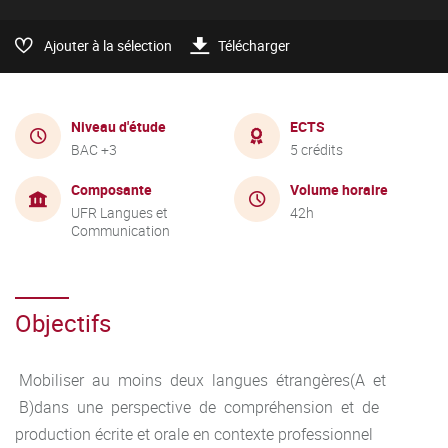
Ajouter à la sélection
Télécharger
Niveau d'étude
ECTS
BAC +3
5 crédits
Composante
Volume horaire
UFR Langues et
42h
Communication
Objectifs
Mobiliser au moins deux langues étrangères(A et
B)dans une perspective de compréhension et de
production écrite et orale en contexte professionnel