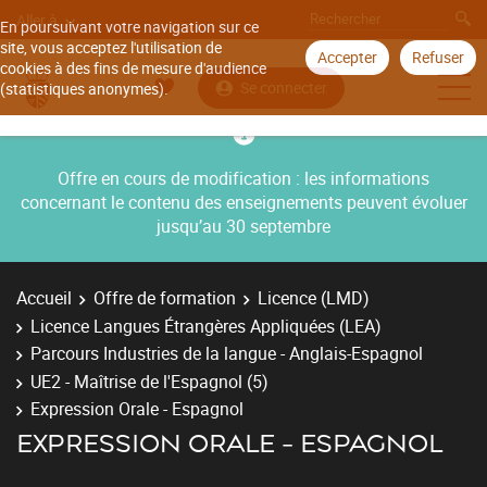
Aller à
En poursuivant votre navigation sur ce
site, vous acceptez l'utilisation de
Accepter
Refuser
cookies à des fins de mesure d'audience
Se connecter
(statistiques anonymes).
Offre en cours de modification : les informations
concernant le contenu des enseignements peuvent évoluer
jusqu’au 30 septembre
Accueil
Offre de formation
Licence (LMD)
Licence Langues Étrangères Appliquées (LEA)
Parcours Industries de la langue - Anglais-Espagnol
UE2 - Maîtrise de l'Espagnol (5)
Expression Orale - Espagnol
EXPRESSION ORALE - ESPAGNOL