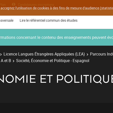
Plan
Candidatures inscriptions
 acceptez l'utilisation de cookies à des fins de mesure d'audience (statis
nsversale
Lire le référentiel commun des études
nformations concernant le contenu des enseignements peuvent év
Licence Langues Étrangères Appliquées (LEA)
Parcours Ind
 A et B
Société, Économie et Politique - Espagnol
NOMIE ET POLITIQU