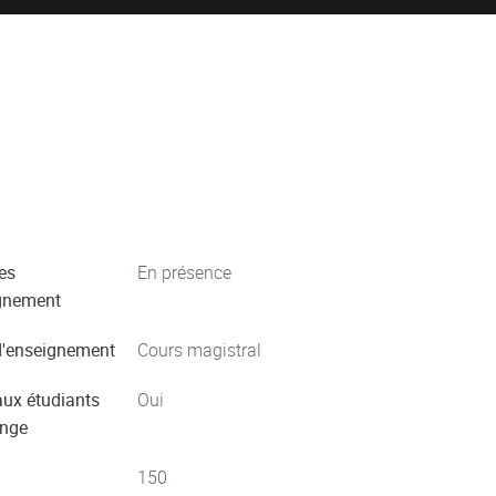
es
En présence
gnement
'enseignement
Cours magistral
aux étudiants
Oui
ange
150