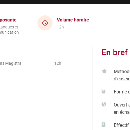
posante
Volume horaire
Langues et
12h
unication
En bref
rs Magistral
12h
Méthod
d'ensei
Forme d
Ouvert 
en éch
Effectif