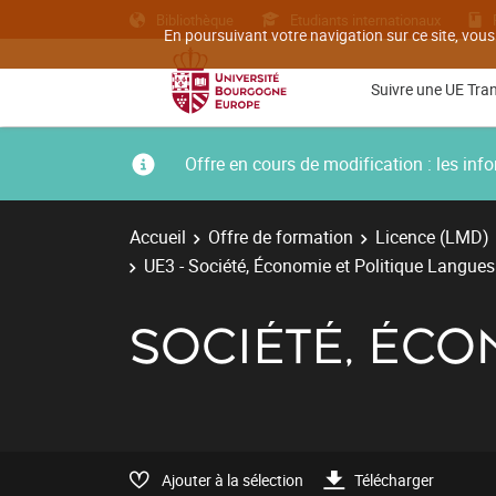
Bibliothèque
Etudiants internationaux
En poursuivant votre navigation sur ce site, vous
Suivre une UE Tra
Offre en cours de modification : les i
Accueil
Offre de formation
Licence (LMD)
UE3 - Société, Économie et Politique Langues
SOCIÉTÉ, ÉCO
Ajouter à la sélection
Télécharger