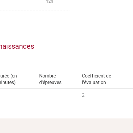
12h
nnaissances
urée (en
Nombre
Coefficient de
inutes)
d'épreuves
l'évaluation
2