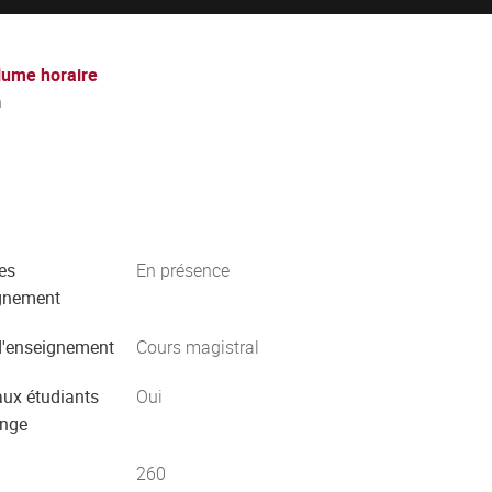
lume horaire
h
es
En présence
gnement
'enseignement
Cours magistral
aux étudiants
Oui
ange
260