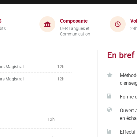
S
Composante
Vo
dits
UFR Langues et
24
Communication
En bref
rs Magistral
12h
Méthod
rs Magistral
12h
d'ensei
Forme d
Ouvert 
en éch
12h
Effectif