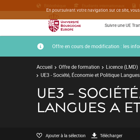
Bibliothèque
Etudiants internationaux
En poursuivant votre navigation sur ce site, vous
Suivre une UE Tra
Offre en cours de modification : les i
Accueil
Offre de formation
Licence (LMD)
UE3 - Société, Économie et Politique Langues
UE3 - SOCIÉT
LANGUES A ET
Ajouter à la sélection
Télécharger