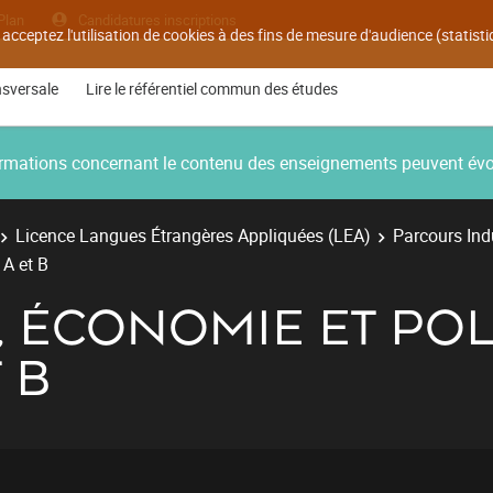
Plan
Candidatures inscriptions
 acceptez l'utilisation de cookies à des fins de mesure d'audience (statis
nsversale
Lire le référentiel commun des études
nformations concernant le contenu des enseignements peuvent év
Licence Langues Étrangères Appliquées (LEA)
Parcours Ind
 A et B
É, ÉCONOMIE ET POL
 B