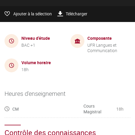
Ajouter à la sélection
Télécharger
Niveau d'étude
Composante
BAC +1
UFR Langues et
Communication
Volume horaire
18h
Heures d'enseignement
Cours
CM
18h
Magistral
Contrôle des connaissances