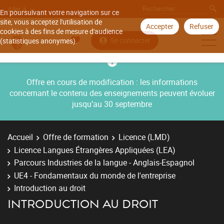
Aller à
En poursuivant votre navigation sur ce
site, vous acceptez l'utilisation de
Accepter
Refuser
cookies à des fins de mesure d'audience
Se connecter
(statistiques anonymes).
Offre en cours de modification : les informations
concernant le contenu des enseignements peuvent évoluer
jusqu’au 30 septembre
Accueil
Offre de formation
Licence (LMD)
Licence Langues Étrangères Appliquées (LEA)
Parcours Industries de la langue - Anglais-Espagnol
UE4 - Fondamentaux du monde de l'entreprise
Introduction au droit
INTRODUCTION AU DROIT