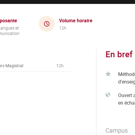
posante
Volume horaire
Langues et
12h
unication
En bref
rs Magistral
12h
Méthod
d'ensei
Ouvert 
en éch
Campus