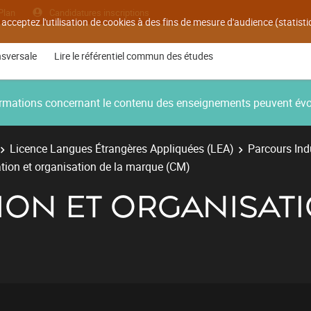
Plan
Candidatures inscriptions
 acceptez l'utilisation de cookies à des fins de mesure d'audience (statis
nsversale
Lire le référentiel commun des études
nformations concernant le contenu des enseignements peuvent év
Licence Langues Étrangères Appliquées (LEA)
Parcours Ind
on et organisation de la marque (CM)
ON ET ORGANISATI