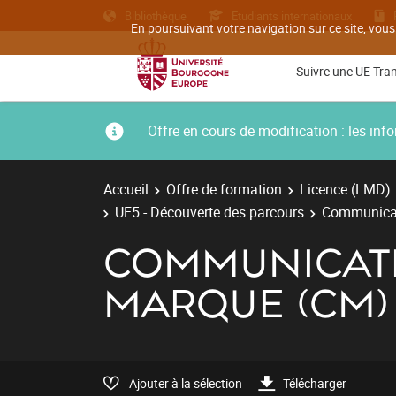
Bibliothèque
Etudiants internationaux
En poursuivant votre navigation sur ce site, vous
Suivre une UE Tra
Offre en cours de modification : les i
Accueil
Offre de formation
Licence (LMD)
UE5 - Découverte des parcours
Communicati
COMMUNICATI
MARQUE (CM)
Ajouter à la sélection
Télécharger