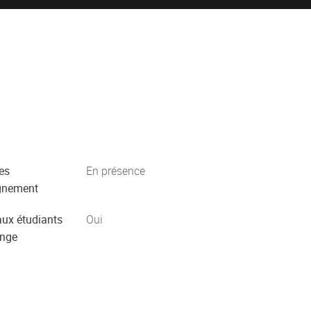
es
En présence
gnement
aux étudiants
Oui
ange